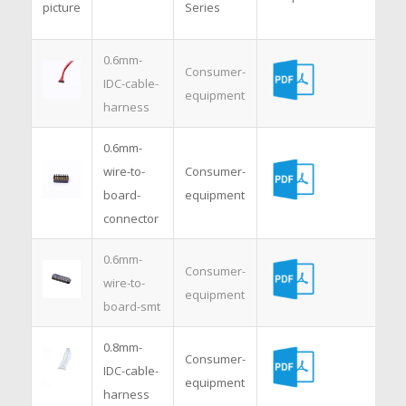
picture
Series
0.6mm-
Consumer-
IDC-cable-
equipment
harness
0.6mm-
wire-to-
Consumer-
board-
equipment
connector
0.6mm-
Consumer-
wire-to-
equipment
board-smt
0.8mm-
Consumer-
IDC-cable-
equipment
harness