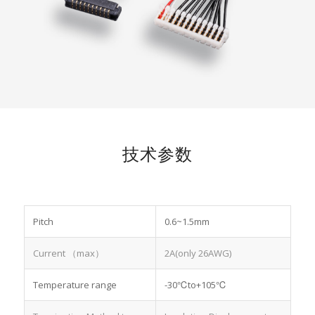
技术参数
Pitch
0.6~1.5mm
Current （max）
2A(only 26AWG)
Temperature range
-30℃to+105℃