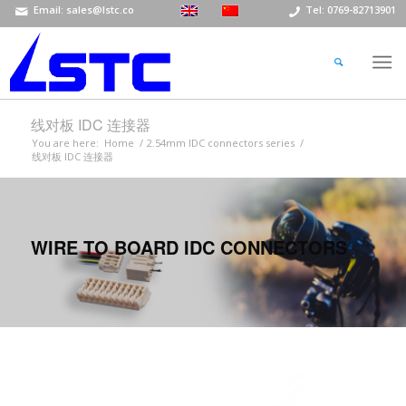
Email: sales@lstc.co
Tel: 0769-82713901
线对板 IDC 连接器
You are here:
Home
/
2.54mm IDC connectors series
/
线对板 IDC 连接器
WIRE TO BOARD IDC CONNECTORS