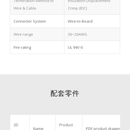
Termination Method to
Insulation Displacement
Wire & Cable
Crimp (IDC)
Connector System
Wire-to-Board
Wire range
36~26AWG
Fire rating
UL 94V-0
配套零件
2D
Product
Name
PDF product drawings