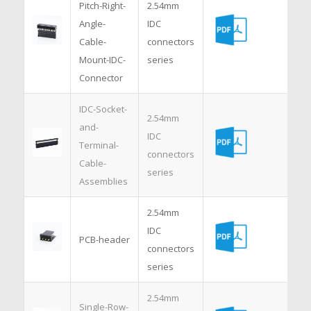
Pitch-Right-
2.54mm
Angle-
IDC
Cable-
connectors
Mount-IDC-
series
Connector
IDC-Socket-
2.54mm
and-
IDC
Terminal-
connectors
Cable-
series
Assemblies
2.54mm
IDC
PCB-header
connectors
series
2.54mm
Single-Row-