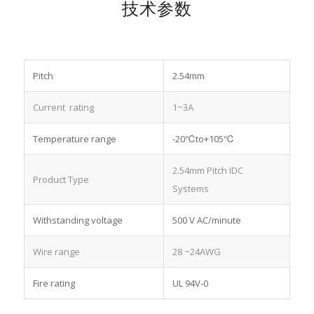
技术参数
Pitch
2.54mm
Current rating
1~3A
Temperature range
-20℃to+105℃
2.54mm Pitch IDC
Product Type
Systems
Withstanding voltage
500 V AC/minute
Wire range
28 ~24AWG
Fire rating
UL 94V-0