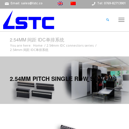
Email: sales@lstc.co
Tel: 0769-82713901
2.54MM 间距 IDC单排系统
You are here:
Home
/
2.54mm IDC connectors series
/
2.54mm 间距 IDC单排系统
2.54MM PITCH SINGLE ROW SYSTEMS