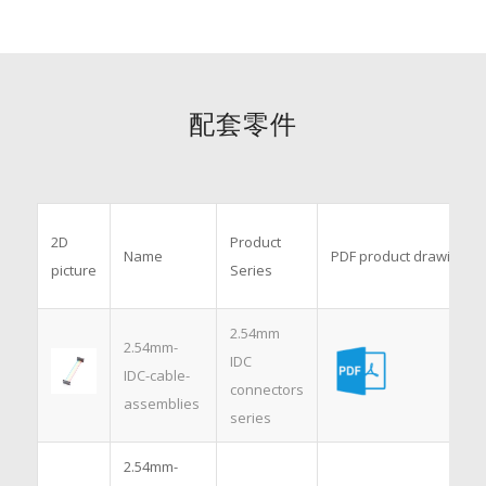
配套零件
2D
Product
Name
PDF product drawings
picture
Series
2.54mm
2.54mm-
IDC
IDC-cable-
connectors
assemblies
series
2.54mm-