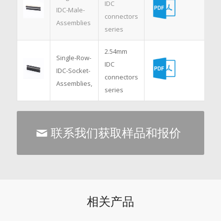
IDC
IDC-Male-
connectors
Assemblies
series
2.54mm
Single-Row-
IDC
IDC-Socket-
connectors
Assemblies,
series
联系我们获取样品和报价
相关产品