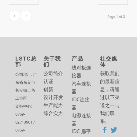
1
2
Page 1 of 2
LSTC总
关于我
产品
社交媒
部
们
体
线对板连
公司简介
获取我们
公司地址: 广
接器
认证
的最新信
东省东莞市
汽车连接
创新
息，请通
长安镇上角
器
设计开发
过以下渠
工业区
IDC连接
生产能力
道之一与
支持中心:
器
综合实力
我们联
0769-
电源连接
系。
82713901 /
器
0769-
IDC 扁平