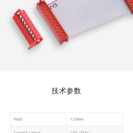
技术参数
Pitch
1.27mm
Current rating:
1.0A（Max）