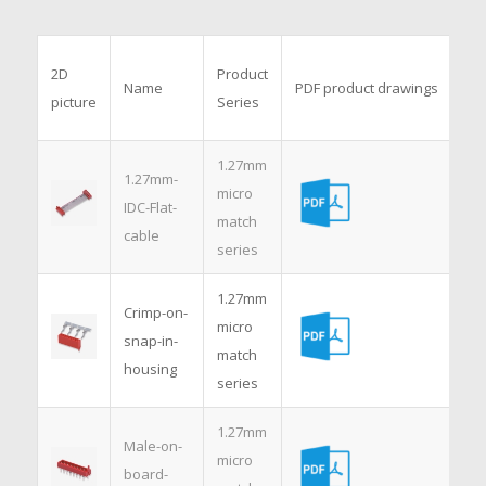
3D
2D
Product
Name
PDF product drawings
mo
picture
Series
dr
1.27mm
1.27mm-
micro
IDC-Flat-
match
cable
series
1.27mm
Crimp-on-
micro
snap-in-
match
housing
series
1.27mm
Male-on-
micro
board-