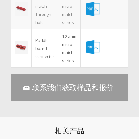
match-
micro
Through-
match
hole
series
1.27mm
Paddle-
micro
board-
match
connector
series
联系我们获取样品和报价
相关产品