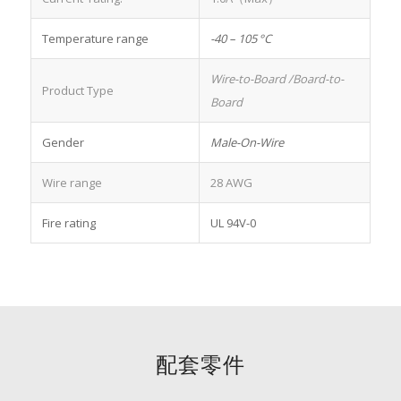
Temperature range
-40 – 105 °C
Wire-to-Board
/Board-to-
Product Type
Board
Gender
Male-On-Wire
Wire range
28 AWG
Fire rating
UL 94V-0
配套零件