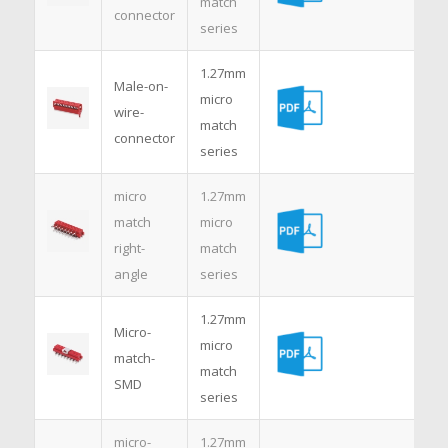
match
connector
series
1.27mm
Male-on-
micro
wire-
match
connector
series
micro
1.27mm
match
micro
right-
match
angle
series
1.27mm
Micro-
micro
match-
match
SMD
series
micro-
1.27mm