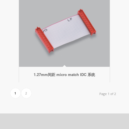
1.27mm间距 micro match IDC 系统
1
2
Page 1 of 2