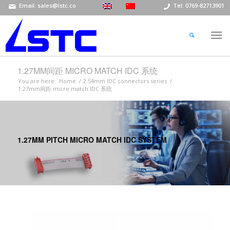
Email: sales@lstc.co
Tel: 0769-82713901
1.27MM间距 MICRO MATCH IDC 系统
You are here:
Home
/
2.54mm IDC connectors series
/
1.27mm间距 micro match IDC 系统
1.27MM PITCH MICRO MATCH IDC SYSTEM